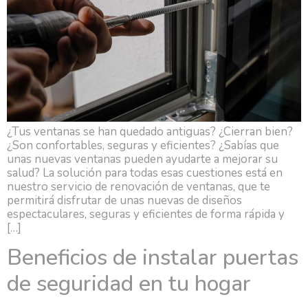
¿Tus ventanas se han quedado antiguas? ¿Cierran bien?
¿Son confortables, seguras y eficientes? ¿Sabías que
unas nuevas ventanas pueden ayudarte a mejorar su
salud? La solución para todas esas cuestiones está en
nuestro servicio de renovación de ventanas, que te
permitirá disfrutar de unas nuevas de diseños
espectaculares, seguras y eficientes de forma rápida y
[…]
Beneficios de instalar puertas
de seguridad en tu hogar