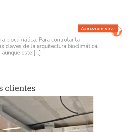
 Passivhaus
baja con nosotros
Sobre Nosotros
Contacto
Incidencias
Blog
Asesoramiento
os
Servicios
a bioclimática. Para controlar la
 claves de la arquitectura bioclimática.
, aunque este […]
s clientes