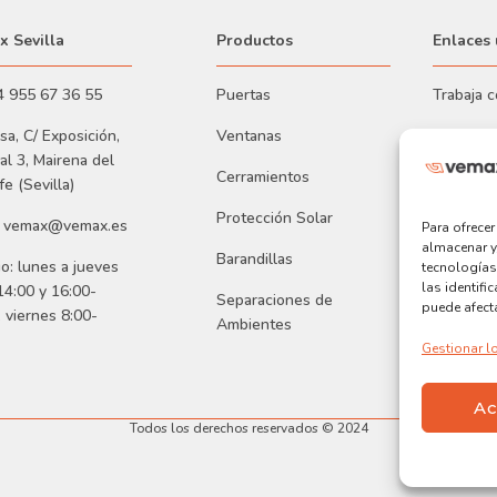
 Sevilla
Productos
Enlaces 
4 955 67 36 55
Puertas
Trabaja 
Pisa, C/ Exposición,
Ventanas
Proyecto
al 3, Mairena del
Cerramientos
Nuestra 
fe (Sevilla)
Protección Solar
Blog
: vemax@vemax.es
Para ofrece
almacenar y
Barandillas
Incidenci
io: lunes a jueves
tecnologías
las identifi
14:00 y 16:00-
Separaciones de
puede afecta
, viernes 8:00-
Ambientes
Gestionar lo
Ac
Todos los derechos reservados © 2024