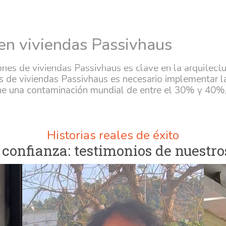
dad al aire en viviendas
Tra
 en viviendas Passivhaus
os
Consultoría de Seguridad
Seguridad Blindada
Proyect
ones de viviendas Passivhaus es clave en la arquitectur
s de viviendas Passivhaus es necesario implementar las
one una contaminación mundial de entre el 30% y 40%
Historias reales de éxito
confianza: testimonios de nuestro