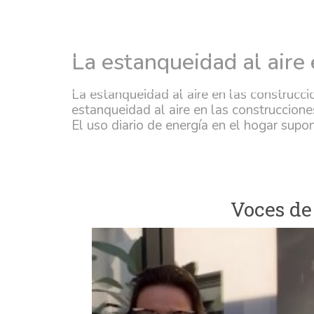
Etiqueta:
estanquei
Financiación
Garantías y Certificaciones
Área Profesional
Evaluador de seguridad
La estanqueidad al aire
Product
La estanqueidad al aire en las construcci
estanqueidad al aire en las construccione
El uso diario de energía en el hogar sup
Voces de 