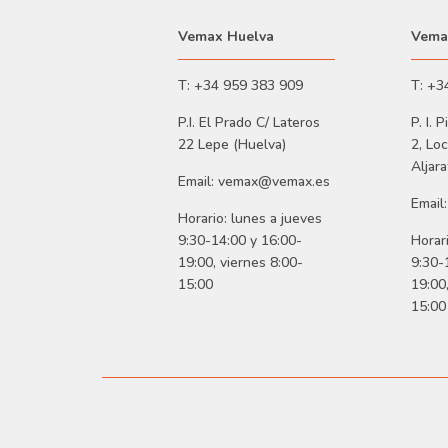
Vemax Huelva
Vemax
T: +34 959 383 909
T: +3
P.I. El Prado C/ Lateros
P. I. 
22 Lepe (Huelva)
2, Loc
Aljara
Email: vemax@vemax.es
Email
Horario: lunes a jueves
9:30-14:00 y 16:00-
Horar
19:00, viernes 8:00-
9:30-
15:00
19:00
15:00