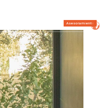
baja con nosotros
Sobre Nosotros
Contacto
Incidencias
Blog
Asesoramiento
os
Servicios