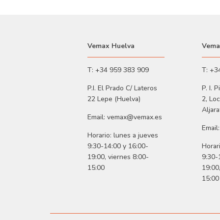
Vemax Huelva
Vemax
T: +34 959 383 909
T: +3
P.I. El Prado C/ Lateros
P. I. 
22 Lepe (Huelva)
2, Loc
Aljara
Email: vemax@vemax.es
Email
Horario: lunes a jueves
9:30-14:00 y 16:00-
Horar
19:00, viernes 8:00-
9:30-
15:00
19:00
15:00