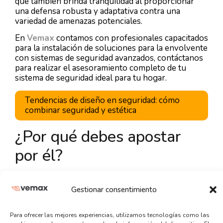
que también brinda tranquilidad al proporcionar
una defensa robusta y adaptativa contra una
variedad de amenazas potenciales.
En
Vemax
contamos con profesionales capacitados
para la instalación de soluciones para la envolvente
con sistemas de seguridad avanzados, contáctanos
para realizar el asesoramiento completo de tu
sistema de seguridad ideal para tu hogar.
Tendencias de diseño en seguridad: cómo
combinar seguridad y estética
¿Por qué debes apostar
por él?
Gestionar consentimiento
Seguridad para toda tu familia
Para ofrecer las mejores experiencias, utilizamos tecnologías como las
Apostar por un sistema integral de seguridad no