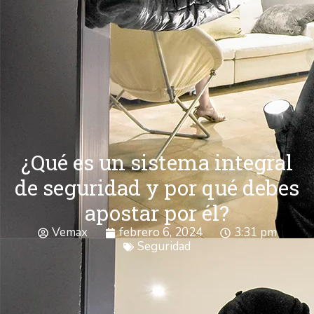
¿Qué es un sistema integral
de seguridad y por qué debes
apostar por él?
Vemax
febrero 6, 2024
3:31 pm
Seguridad